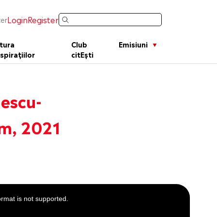
Login
Register
er
tura
Club
Emisiuni
spirațiilor
citEști
gescu-
om, 2021
ormat is not supported.