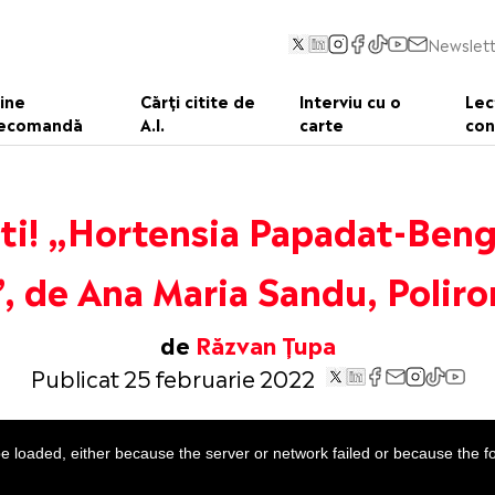
Newslett
ine
Cărți citite de
Interviu cu o
Lec
ecomandă
A.I.
carte
con
ti! „Hortensia Papadat-Ben
”, de Ana Maria Sandu, Polir
de
Răzvan Țupa
Publicat 25 februarie 2022
 loaded, either because the server or network failed or because the f