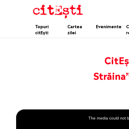
Topuri
Cartea
Evenimente
C
citEști
zilei
r
CitEș
Străina
This
is
a
The media could not be
modal
window.