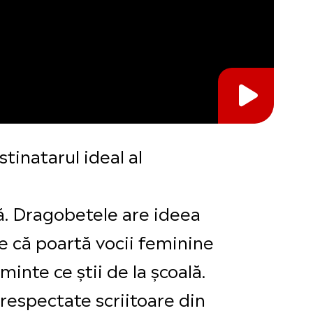
stinatarul ideal al
că. Dragobetele are ideea
ce că poartă vocii feminine
minte ce știi de la școală.
respectate scriitoare din