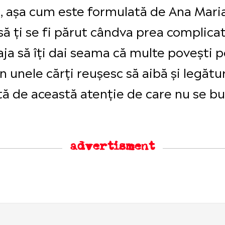
i, așa cum este formulată de Ana Maria
să ți se fi părut cândva prea complicat
a să îți dai seama că multe povești p
n unele cărți reușesc să aibă și legătur
ată de această atenție de care nu se b
advertisment