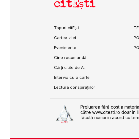
citEști
Topuri citEști
TE
Cartea zilei
PO
Evenimente
PO
Cine recomandă
Cărți citite de A.I.
Interviu cu o carte
Lectura conspirațiilor
Preluarea fără cost a materia
către www.citesti.ro doar în l
făcută numai în acord cu term