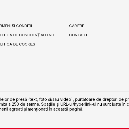
RMENI ȘI CONDIȚII
CARIERE
LITICA DE CONFIDENȚIALITATE
CONTACT
LITICA DE COOKIES
lelor de presă (text, foto și/sau video), purtătoare de drepturi de p
imita a 250 de semne. Spaţiile şi URL-ul/hyperlink-ul nu sunt luate în c
enii agreaţi şi menţionaţi în această pagină.