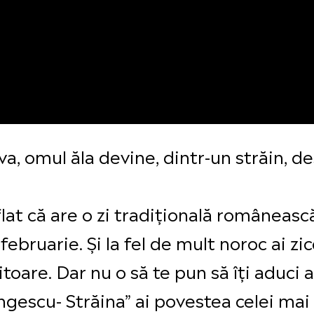
va, omul ăla devine, dintr-un străin, de
flat că are o zi tradițională româneas
februarie. Și la fel de mult noroc ai zi
itoare. Dar nu o să te pun să îți aduci a
gescu- Străina” ai povestea celei mai 