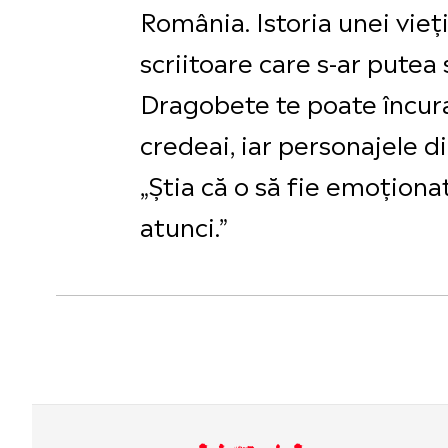
România. Istoria unei vieț
scriitoare care s-ar putea 
Dragobete te poate încuraj
credeai, iar personajele di
„Știa că o să fie emoțion
atunci.”