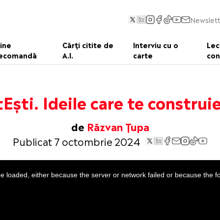
Newslett
ine
Cărți citite de
Interviu cu o
Lec
ecomandă
A.I.
carte
con
tEști. Ideile care te construi
de
Răzvan Țupa
Publicat 7 octombrie 2024
 loaded, either because the server or network failed or because the f