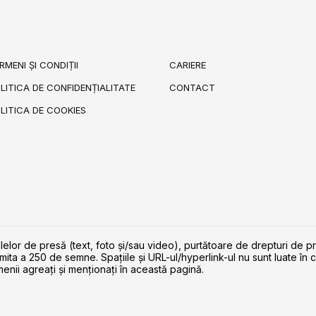
RMENI ȘI CONDIȚII
CARIERE
LITICA DE CONFIDENȚIALITATE
CONTACT
LITICA DE COOKIES
lelor de presă (text, foto și/sau video), purtătoare de drepturi de p
imita a 250 de semne. Spaţiile şi URL-ul/hyperlink-ul nu sunt luate în c
enii agreaţi şi menţionaţi în această pagină.