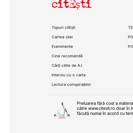
citEști
Topuri citEști
TE
Cartea zilei
PO
Evenimente
PO
Cine recomandă
Cărți citite de A.I.
Interviu cu o carte
Lectura conspirațiilor
Preluarea fără cost a materia
către www.citesti.ro doar în l
făcută numai în acord cu term