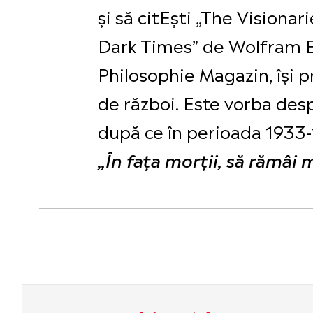
și să citEști „The Visiona
Dark Times” de Wolfram Ei
Philosophie Magazin, își p
de război. Este vorba des
după ce în perioada 1933-
„În fața morții, să rămâ