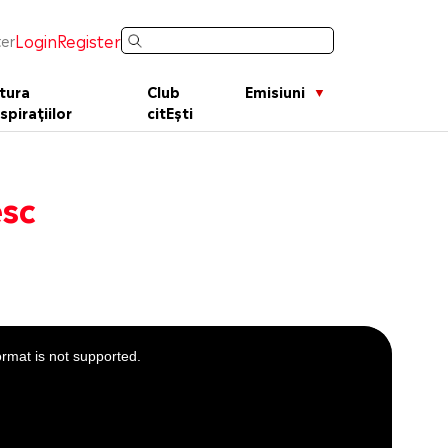
Login
Register
er
tura
Club
Emisiuni
spirațiilor
citEști
esc
ormat is not supported.