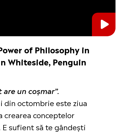
 Power of Philosophy in
un Whiteside, Penguin
dt are un coșmar”.
i din octombrie este ziua
la crearea conceptelor
. E sufient să te gândești