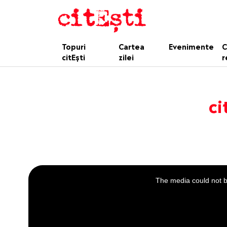
Topuri
Cartea
Evenimente
C
citEști
zilei
r
ci
This
is
a
The media could not be
modal
window.