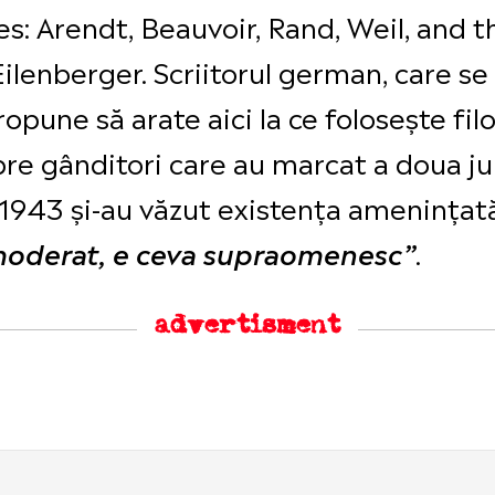
ries: Arendt, Beauvoir, Rand, Weil, and
lenberger. Scriitorul german, care se
ropune să arate aici la ce folosește fi
pre gânditori care au marcat a doua j
1943 și-au văzut existența amenințată
.
i moderat, e ceva supraomenesc”
advertisment