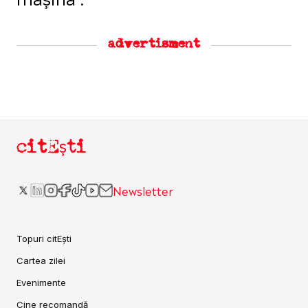
advertisment
citEști
Newsletter
Topuri citEști
Cartea zilei
Evenimente
Cine recomandă