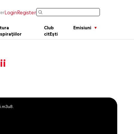
Login
Register
er
tura
Club
Emisiuni
spirațiilor
citEști
ii
yi.m3u8.