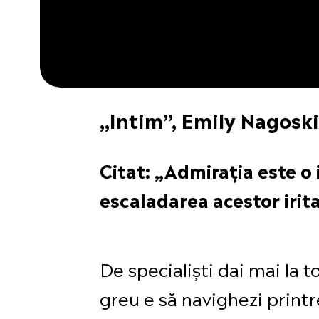
„Intim”, Emily Nagoski
Citat: „Admirația este o 
escaladarea acestor iritaț
De specialiști dai mai la t
greu e să navighezi printr