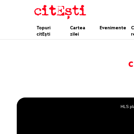
Topuri
Cartea
Evenimente
C
citEști
zilei
r
c
This
is
a
HLS pla
modal
window.