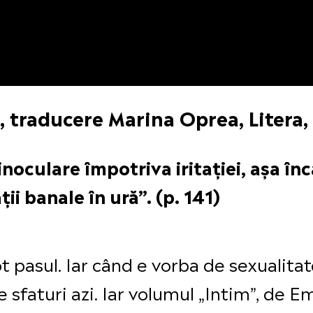
, traducere Marina Oprea, Litera
inoculare împotriva iritației, așa înc
ii banale în ură”. (p. 141)
ot pasul. Iar când e vorba de sexualitat
e sfaturi azi. Iar volumul „Intim”, de E