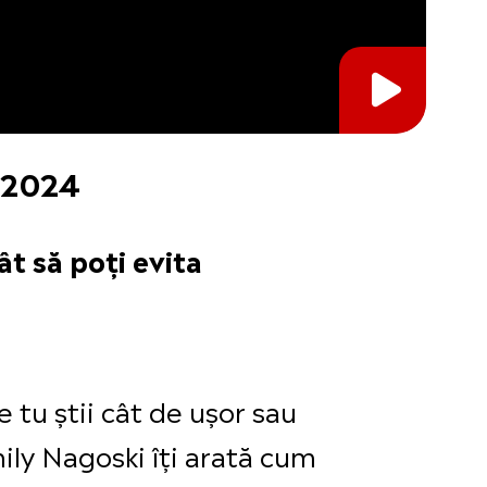
, 2024
ât să poți evita
e tu știi cât de ușor sau
mily Nagoski îți arată cum