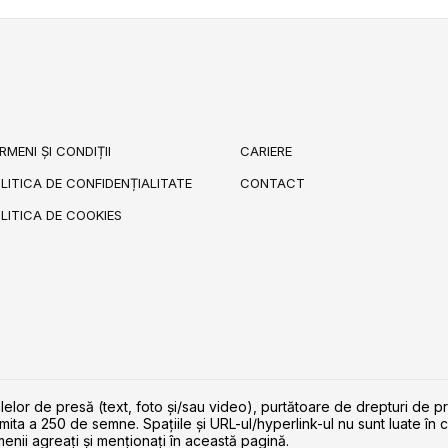
RMENI ȘI CONDIȚII
CARIERE
LITICA DE CONFIDENȚIALITATE
CONTACT
LITICA DE COOKIES
lelor de presă (text, foto și/sau video), purtătoare de drepturi de p
imita a 250 de semne. Spaţiile şi URL-ul/hyperlink-ul nu sunt luate în c
enii agreaţi şi menţionaţi în această pagină.