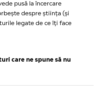
 vede pusă la încercare
orbește despre știința (și
urile legate de ce îți face
lturi care ne spune să nu