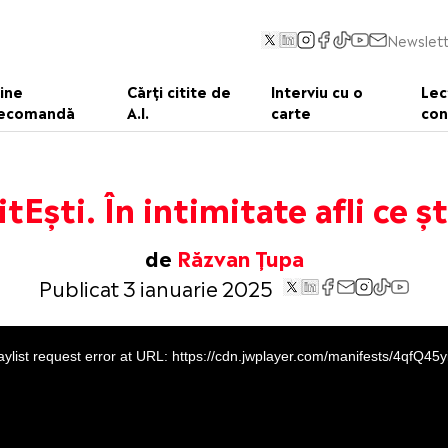
Newslett
ine
Cărți citite de
Interviu cu o
Lec
ecomandă
A.I.
carte
con
itEști. În intimitate afli ce șt
de
Răzvan Țupa
Publicat 3 ianuarie 2025
ylist request error at URL: https://cdn.jwplayer.com/manifests/4qfQ45