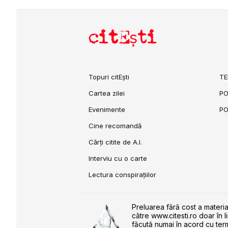
citEști
Topuri citEști
TE
Cartea zilei
PO
Evenimente
PO
Cine recomandă
Cărți citite de A.I.
Interviu cu o carte
Lectura conspirațiilor
Preluarea fără cost a materia
către www.citesti.ro doar în l
făcută numai în acord cu term