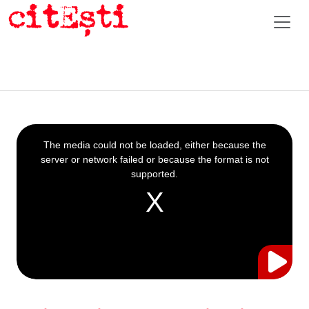
This
is
a
The media could not be loaded, either because the
modal
window.
server or network failed or because the format is not
supported.