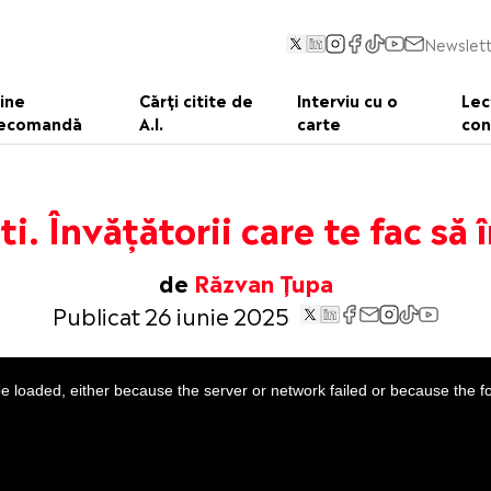
Newslett
ine
Cărți citite de
Interviu cu o
Lec
ecomandă
A.I.
carte
con
ti. Învățătorii care te fac să 
de
Răzvan Țupa
Publicat 26 iunie 2025
 loaded, either because the server or network failed or because the f