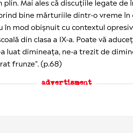
n plin. Mai ales că discuțiile legate d
 prind bine mărturiile dintr-o vreme în
u în mod obișnuit cu contextul opresiv
coală din clasa a IX-a. Poate vă aduceți
-a luat dimineața, ne-a trezit de dimin
rat frunze”. (p.68)
advertisment