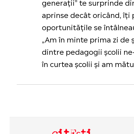
generații” te surprinde di
aprinse decât oricând, îți
oportunitățile se întâlnea
„Am în minte prima zi de ș
dintre pedagogii școlii ne
în curtea școlii și am mătu
citEști