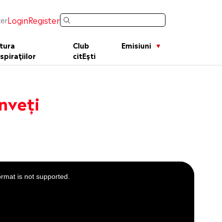
Login
Register
er
tura
Club
Emisiuni
spirațiilor
citEști
înveți
ormat is not supported.