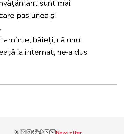
e învățământ sunt mai
 care pasiunea și
.
 aminte, băieți, că unul
eață la internat, ne-a dus
Newsletter