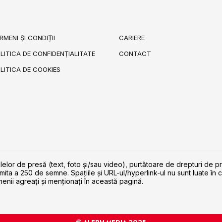
RMENI ȘI CONDIȚII
CARIERE
LITICA DE CONFIDENȚIALITATE
CONTACT
LITICA DE COOKIES
lelor de presă (text, foto și/sau video), purtătoare de drepturi de p
imita a 250 de semne. Spaţiile şi URL-ul/hyperlink-ul nu sunt luate în c
enii agreaţi şi menţionaţi în această pagină.
© ALEPH MEDIA 2025