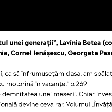
tul unei generații”, Lavinia Betea (
ia, Cornel Ienășescu, Georgeta Pasc
i, ca să înfrumusețăm clasa, am spăla
u motorină în vacanțe.” p.269
de demnitatea unei meserii. Chiar inve
ională devine ceva rar. Volumul „Învăță