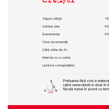
Topuri citEști
TE
Cartea zilei
PO
Evenimente
PO
Cine recomandă
Cărți citite de A.I.
Interviu cu o carte
Lectura conspirațiilor
Preluarea fără cost a materia
către www.citesti.ro doar în l
făcută numai în acord cu term