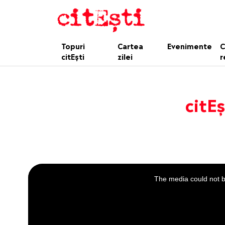
Topuri
Cartea
Evenimente
C
citEști
zilei
r
citEș
This
is
a
The media could not be
modal
window.