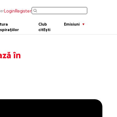
Login
Register
er
tura
Club
Emisiuni
spirațiilor
citEști
ază în