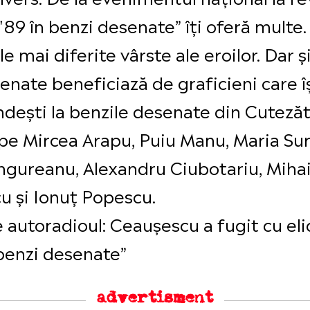
 '89 în benzi desenate” îți oferă multe
e mai diferite vârste ale eroilor. Dar și
enate beneficiază de graficieni care îș
ndești la benzile desenate din Cutezăto
i pe Mircea Arapu, Puiu Manu, Maria Su
ngureanu, Alexandru Ciubotariu, Mihai
u și Ionuț Popescu.
e autoradioul: Ceaușescu a fugit cu eli
n benzi desenate”
advertisment