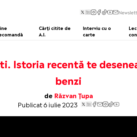
Newslett
ine
Cărți citite de
Interviu cu o
Lec
ecomandă
A.I.
carte
con
ti. Istoria recentă te desene
benzi
de
Răzvan Țupa
Publicat 6 iulie 2023