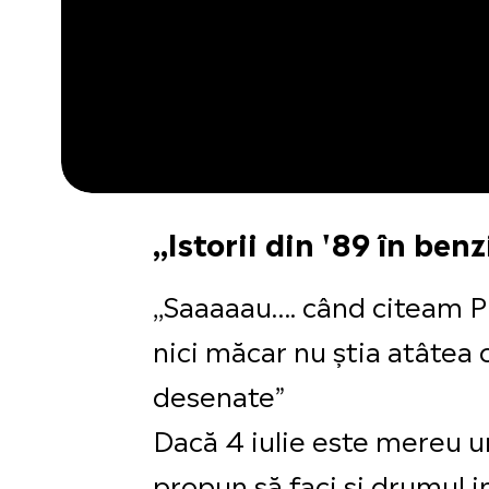
,,Istorii din '89 în be
,,Saaaaau…. când citeam Pi
nici măcar nu știa atâtea cu
desenate”
Dacă 4 iulie este mereu un
propun să faci și drumul in