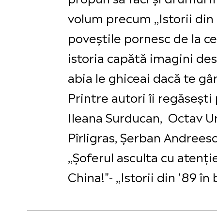
volum precum ,,Istorii din
poveștile pornesc de la cel
istoria capătă imagini des
abia le ghiceai dacă te gâ
Printre autori îi regăseșt
Ileana Surducan, Octav U
Pîrligras, Șerban Andreesc
,,Șoferul asculta cu atenți
China!"- ,,Istorii din '89 î