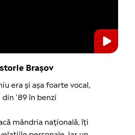
istorie Brașov
iu era și așa foarte vocal,
i din '89 în benzi
acă mândria națională, îți
elațiile personale. Iar un