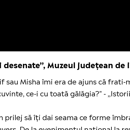
nzi desenate”, Muzeul județean de 
f sau Misha îmi era de ajuns că frati-m
vinte, ce-i cu toată gălăgia?" - ,,Istori
 prilej să îți dai seama ce forme îmbr
vers. De la evenimentul național la rev