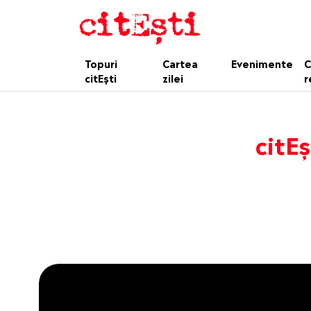
Topuri
Cartea
Evenimente
C
citEști
zilei
r
citEș