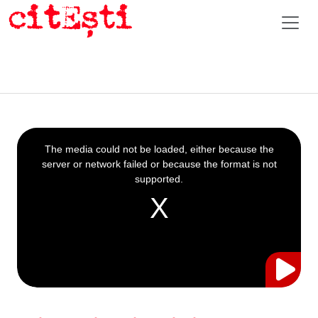
This
is
a
The media could not be loaded, either because the
modal
window.
server or network failed or because the format is not
supported.