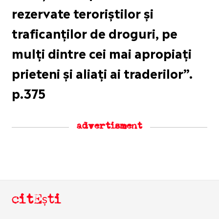
rezervate teroriștilor și
traficanților de droguri, pe
mulți dintre cei mai apropiați
prieteni și aliați ai traderilor”.
p.375
advertisment
citEști