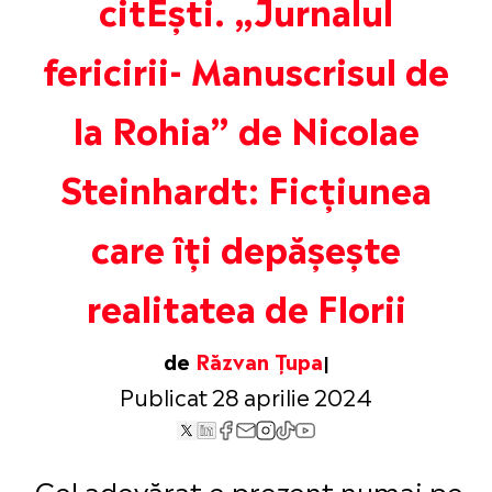
citEști. „Jurnalul
fericirii- Manuscrisul de
la Rohia” de Nicolae
Steinhardt: Ficțiunea
care îți depășește
realitatea de Florii
de
Răzvan Țupa
Publicat 28 aprilie 2024
„Cel adevărat e prezent numai pe