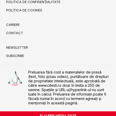
POLITICA DE CONFIDENȚIALITATE
POLITICA DE COOKIES
CARIERE
CONTACT
NEWSLETTER
SUBSCRIBE
Preluarea fără cost a materialelor de presă
(text, foto și/sau video), purtătoare de drepturi
de proprietate intelectuală, este aprobată de
către www.citesti.ro doar în limita a 250 de
semne. Spaţiile şi URL-ul/hyperlink-ul nu sunt
luate în calcul. Preluarea de informaţii poate fi
făcută numai în acord cu termenii agreaţi şi
menţionaţi în această pagină.
© ALEPH MEDIA 2025