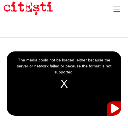
This
is
a
The media could not be loaded, either because the
modal
window.
server or network failed or because the format is not
supported.