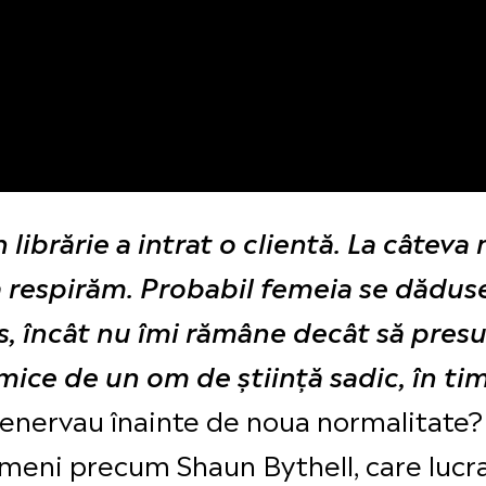
 librărie a intrat o clientă. La câteva
ă respirăm. Probabil femeia se dădus
os, încât nu îmi rămâne decât să presu
ice de un om de știință sadic, în tim
e enervau înainte de noua normalitate? 
eni precum Shaun Bythell, care lucra