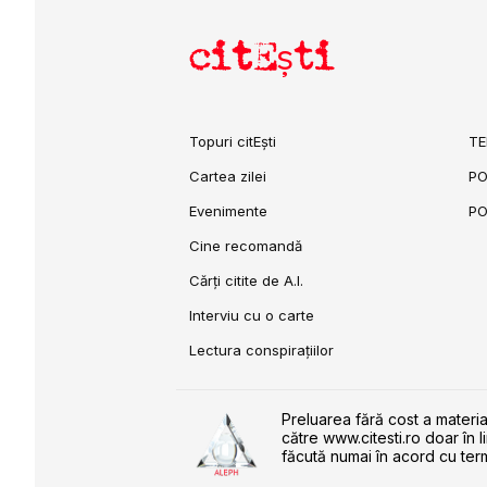
citEști
Topuri citEști
TE
Cartea zilei
PO
Evenimente
PO
Cine recomandă
Cărți citite de A.I.
Interviu cu o carte
Lectura conspirațiilor
Preluarea fără cost a materia
către www.citesti.ro doar în l
făcută numai în acord cu term