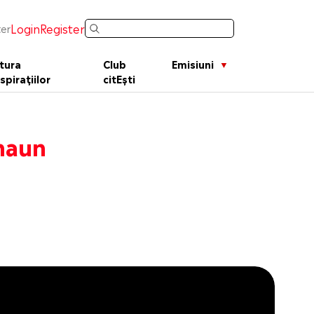
Login
Register
er
tura
Club
Emisiuni
spirațiilor
citEști
Shaun