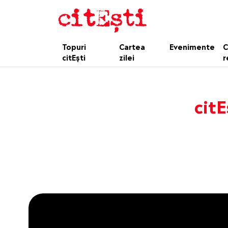
Topuri
Cartea
Evenimente
C
citEști
zilei
r
citE