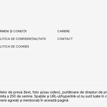
RMENI ȘI CONDIȚII
CARIERE
LITICA DE CONFIDENȚIALITATE
CONTACT
LITICA DE COOKIES
lelor de presă (text, foto și/sau video), purtătoare de drepturi de p
imita a 250 de semne. Spaţiile şi URL-ul/hyperlink-ul nu sunt luate în c
enii agreaţi şi menţionaţi în această pagină.