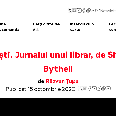
Newslett
ine
Cărți citite de
Interviu cu o
Lec
ecomandă
A.I.
carte
con
ști. Jurnalul unui librar, de 
Bythell
de
Răzvan Țupa
Publicat 15 octombrie 2020