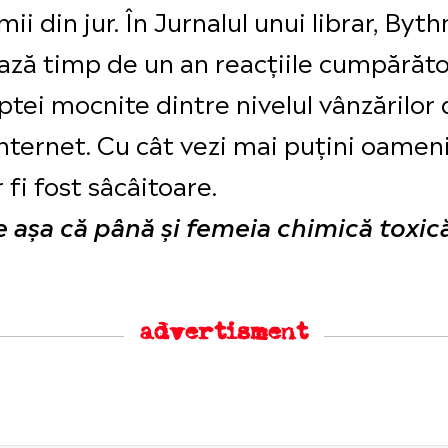
ii din jur. În Jurnalul unui librar, Byth
ază timp de un an reacțiile cumpărătoril
uptei mocnite dintre nivelul vânzărilor
nternet. Cu cât vezi mai puțini oameni
r fi fost sâcâitoare.
ie așa că până și femeia chimică toxi
advertisment