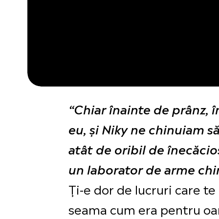
“
Chiar înainte de prânz, în
eu, și Niky ne chinuiam s
atât de oribil de înecăci
un laborator de arme chim
Ți-e dor de lucruri care t
seama cum era pentru oam