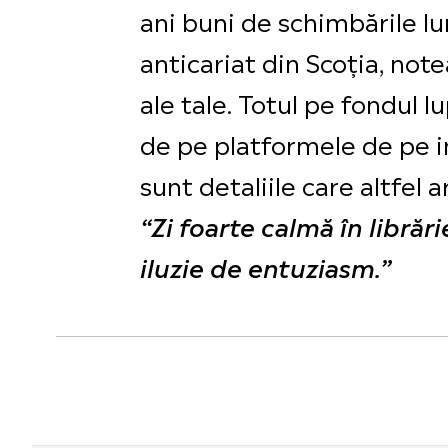
ani buni de schimbările lum
anticariat din Scoția, note
ale tale. Totul pe fondul l
de pe platformele de pe i
sunt detaliile care altfel a
“
Zi foarte calmă în librăr
iluzie de entuziasm.”