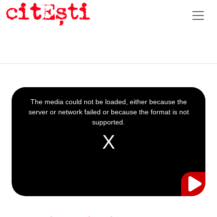
This
is
a
The media could not be loaded, either because the
modal
window.
server or network failed or because the format is not
supported.