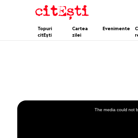
Topuri
Cartea
Evenimente
C
citEști
zilei
r
This
is
a
The media could not be
modal
window.