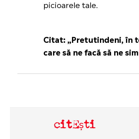
picioarele tale.
Citat: „Pretutindeni, în
care să ne facă să ne si
citEști