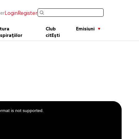
Login
Register
er
tura
Club
Emisiuni
spirațiilor
citEști
ormat is not supported.