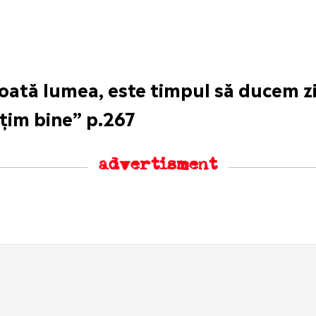
 toată lumea, este timpul să ducem zi
mțim bine” p.267
advertisment