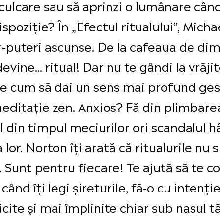
 culcare sau să aprinzi o lumânare când 
poziție? În „Efectul ritualului”, Mich
r-puteri ascunse. De la cafeaua de dim
evine... ritual! Dar nu te gândi la vrăjito
e cum să dai un sens mai profund gest
editație zen. Anxios? Fă din plimbarea
 din timpul meciurilor ori scandalul hâ
 lor. Norton îți arată că ritualurile nu
 Sunt pentru fiecare! Te ajută să te con
e când îți legi șireturile, fă-o cu inten
icite și mai împlinite chiar sub nasul tă