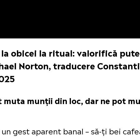
 la obicei la ritual: valorifică pu
ichael Norton, traducere Constant
2025
ot muta munții din loc, dar ne pot mu
n gest aparent banal – să-ți bei cafea