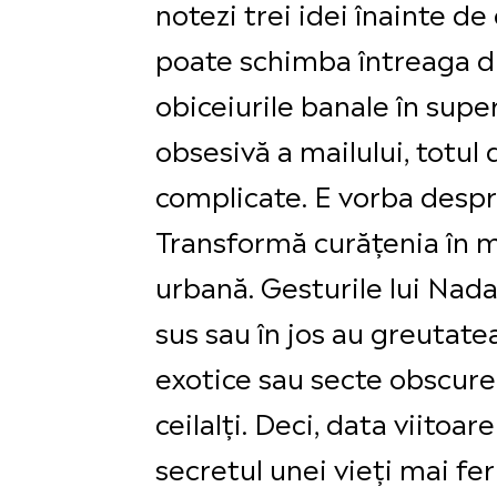
notezi trei idei înainte de
poate schimba întreaga dis
obiceiurile banale în supe
obsesivă a mailului, totul d
complicate. E vorba despr
Transformă curățenia în m
urbană. Gesturile lui Nadal
sus sau în jos au greutatea
exotice sau secte obscure.
ceilalți. Deci, data viitoar
secretul unei vieți mai fer