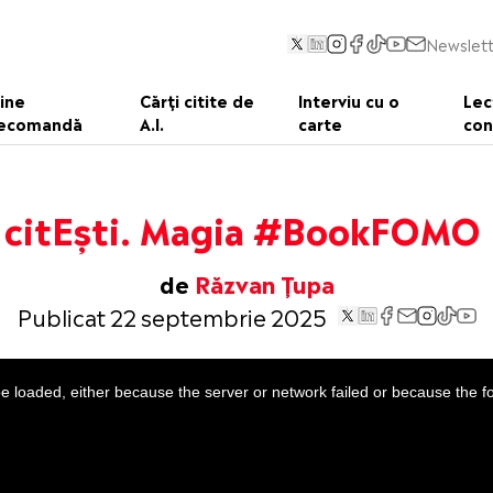
Newslett
ine
Cărți citite de
Interviu cu o
Lec
ecomandă
A.I.
carte
con
citEști. Magia #BookFOMO
de
Răzvan Țupa
Publicat 22 septembrie 2025
 loaded, either because the server or network failed or because the f