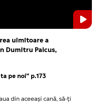
terea uimitoare a
in Dumitru Palcus,
ta pe noi” p.173
ua din aceeași cană, să-ți