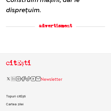
disprețuim.
advertisment
citEști
Newsletter
Topuri citEști
Cartea zilei