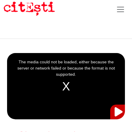
This
is
a
The media could not be loaded, either because the
modal
window.
server or network failed or because the format is not
supported.