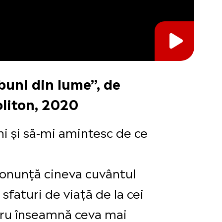
 buni din lume”, de
oliton, 2020
mi și să-mi amintesc de ce
pronunță cineva cuvântul
faturi de viață de la cei
stru înseamnă ceva mai