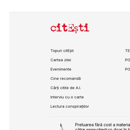
citEști
Topuri citEști
TE
Cartea zilei
PO
Evenimente
PO
Cine recomandă
Cărți citite de A.I.
Interviu cu o carte
Lectura conspirațiilor
Preluarea fără cost a materia
către www.citesti.ro doar în l