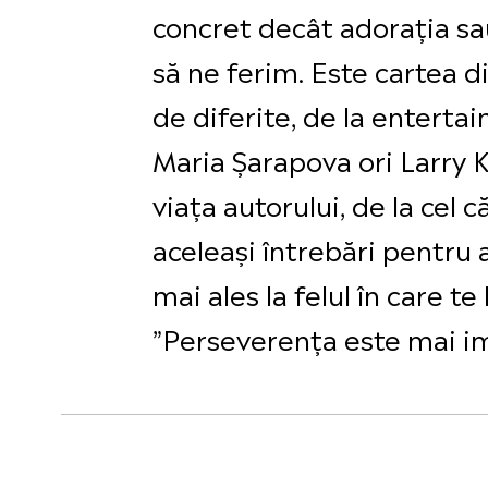
concret decât adorația sa
să ne ferim. Este cartea d
de diferite, de la entertain
Maria Șarapova ori Larry K
viața autorului, de la cel 
aceleași întrebări pentru a 
mai ales la felul în care te
”Perseverența este mai i