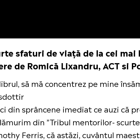
rte sfaturi de viață de la cei mai
ere de Romică Lixandru, ACT si P
librul, să mă concentrez pe mine însă
sdottir
ici din sprâncene imediat ce auzi că 
ămurim din ”Tribul mentorilor- scurte s
mothy Ferris, că astăzi, cuvântul mae