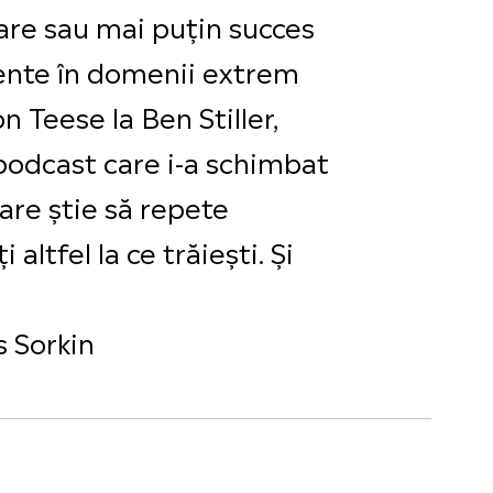
are sau mai puțin succes
luente în domenii extrem
on Teese la Ben Stiller,
 podcast care i-a schimbat
care știe să repete
altfel la ce trăiești. Și
 Sorkin