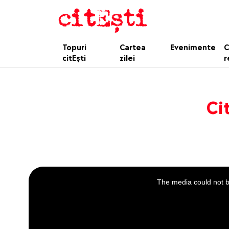
Topuri
Cartea
Evenimente
C
citEști
zilei
r
Ci
This
is
a
The media could not be
modal
window.