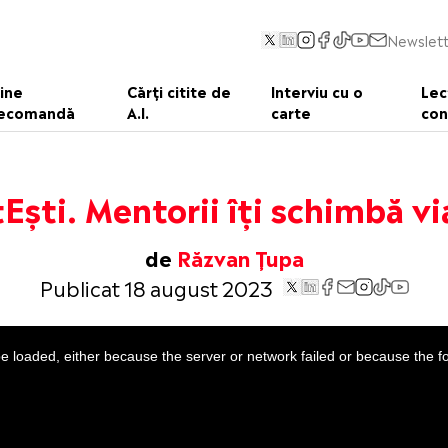
Newslett
ine
Cărți citite de
Interviu cu o
Lec
ecomandă
A.I.
carte
con
tEști. Mentorii îți schimbă vi
de
Răzvan Țupa
Publicat 18 august 2023
 loaded, either because the server or network failed or because the f