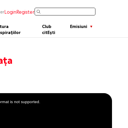
Login
Register
er
tura
Club
Emisiuni
spirațiilor
citEști
ața
ormat is not supported.