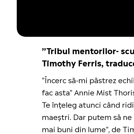
”Tribul mentorilor- scu
Timothy Ferris, traduc
”Încerc să-mi păstrez echi
fac asta” Annie Mist Thori
Te înțeleg atunci când rid
maeștri. Dar putem să ne l
mai buni din lume”, de Ti