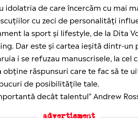
u idolatria de care încercăm cu mai m
iscuțiilor cu zeci de personalități inf
ment la sport și lifestyle, de la Dita V
ing. Dar este și cartea ieșită dintr-un
căruia i se refuzau manuscrisele, la cel 
obține răspunsuri care te fac să te uiți 
 bucuri de posibilitățile tale.
mportantă decât talentul” Andrew Ross
advertisment