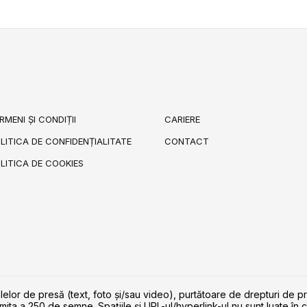
RMENI ȘI CONDIȚII
CARIERE
LITICA DE CONFIDENȚIALITATE
CONTACT
LITICA DE COOKIES
lelor de presă (text, foto și/sau video), purtătoare de drepturi de p
imita a 250 de semne. Spaţiile şi URL-ul/hyperlink-ul nu sunt luate în c