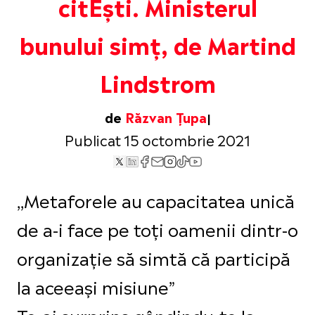
citEști. Ministerul
bunului simț, de Martind
Lindstrom
de
Răzvan Țupa
Publicat 15 octombrie 2021
,,Metaforele au capacitatea unică
de a-i face pe toți oamenii dintr-o
organizație să simtă că participă
la aceeași misiune”
Te-ai surprins gândindu-te la