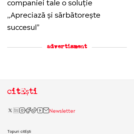
companiei tale o soluție
,,Apreciază și sărbătorește
succesul”
advertisment
citEști
Newsletter
Topuri citEști