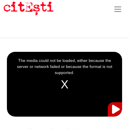
This
is
a
The media could not be loaded, either because the
modal
window.
server or network failed or because the format is not
supported.