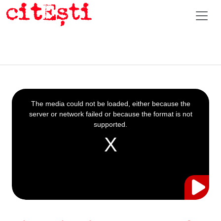
This
is
a
The media could not be loaded, either because the
modal
window.
server or network failed or because the format is not
supported.