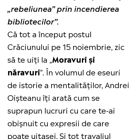
„rebeliunea” prin incendierea
bibliotecilor”.
Că tot a început postul
Crăciunului pe 15 noiembrie, zic
să te uiți la „
Moravuri şi
”. În volumul de eseuri
năravuri
de istorie a mentalităților, Andrei
Oișteanu îți arată cum se
suprapun lucruri cu care te-ai
obișnuit cu expresii de care
poate uitasei. Și tot travaliul