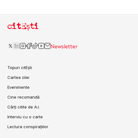
citEști
Newsletter
Topuri citEști
Cartea zilei
Evenimente
Cine recomandă
Cărți citite de A.I.
Interviu cu o carte
Lectura conspirațiilor