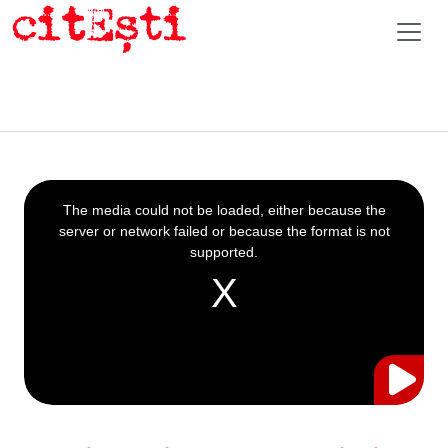
This
is
a
The media could not be loaded, either because the
modal
window.
server or network failed or because the format is not
supported.