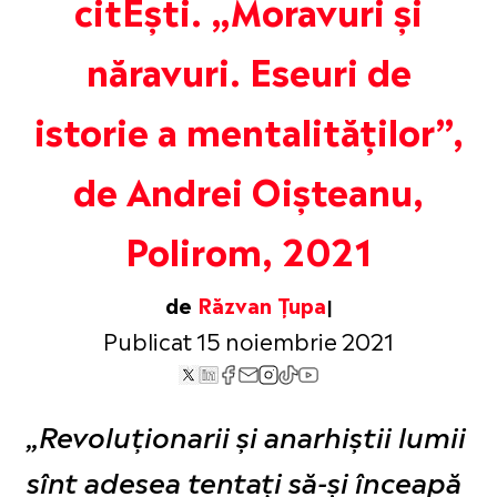
citEști. „Moravuri şi
năravuri. Eseuri de
istorie a mentalităților”,
de Andrei Oișteanu,
Polirom, 2021
de
Răzvan Țupa
Publicat 15 noiembrie 2021
„Revoluţionarii şi anarhiştii lumii
sînt adesea tentaţi să-şi înceapă