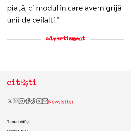
piață, ci modul în care avem grijă
unii de ceilalți.”
advertisment
citEști
Newsletter
Topuri citEști
Cartea zilei