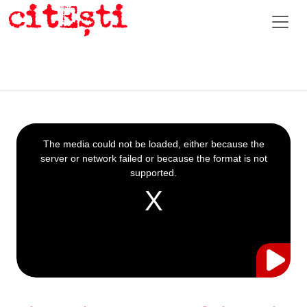
This
is
a
The media could not be loaded, either because the
modal
window.
server or network failed or because the format is not
supported.