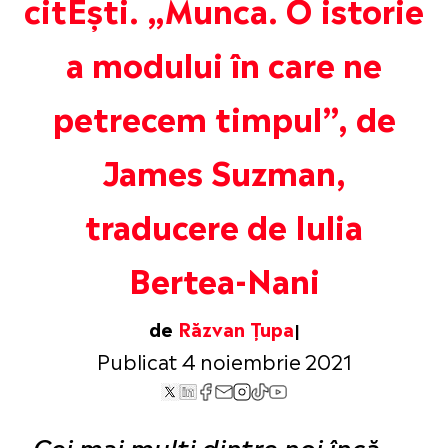
citEști. „Munca. O istorie
a modului în care ne
petrecem timpul”, de
James Suzman,
traducere de Iulia
Bertea-Nani
de
Răzvan Țupa
Publicat 4 noiembrie 2021
„
Cei mai mulți dintre noi încă