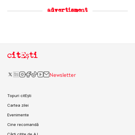
advertisment
citEști
Newsletter
Topuri citEști
Cartea zilei
Evenimente
Cine recomandă
Cărți citite de A.I.