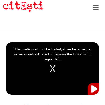
This
is
a
The media could not be loaded, either because the
modal
window.
server or network failed or because the format is not
supported.