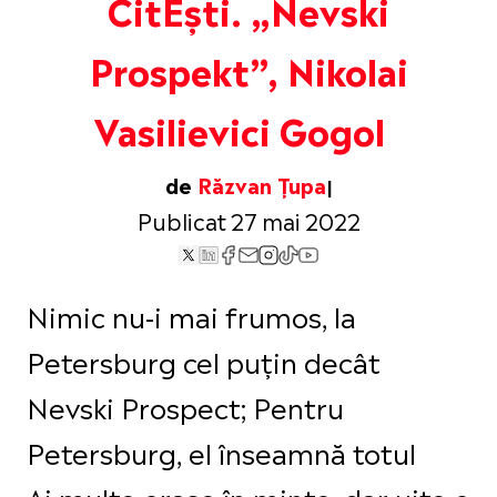
CitEști. „Nevski
Prospekt”, Nikolai
Vasilievici Gogol
de
Răzvan Țupa
Publicat 27 mai 2022
Nimic nu-i mai frumos, la
Petersburg cel puțin decât
Nevski Prospect; Pentru
Petersburg, el înseamnă totul
Ai multe orașe în minte, dar uite o