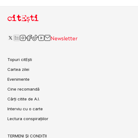
citEști
Newsletter
Topuri citEști
Cartea zilei
Evenimente
Cine recomandă
Cărți citite de A.I.
Interviu cu o carte
Lectura conspirațiilor
TERMENI ȘI CONDIȚII