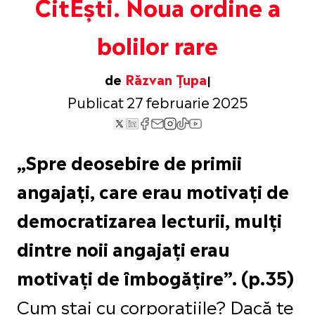
CitEști. Noua ordine a
bolilor rare
de
Răzvan Țupa
Publicat 27 februarie 2025
„Spre deosebire de primii
angajați, care erau motivați de
democratizarea lecturii, mulți
dintre noii angajați erau
motivați de îmbogățire”. (p.35)
Cum stai cu corporațiile? Dacă te