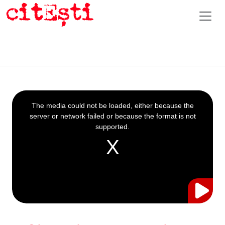
This
is
a
The media could not be loaded, either because the
modal
window.
server or network failed or because the format is not
supported.