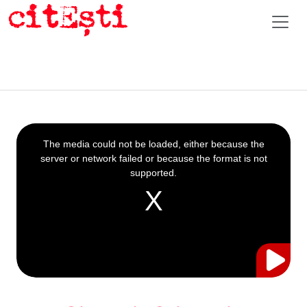
This
is
a
The media could not be loaded, either because the
modal
window.
server or network failed or because the format is not
supported.