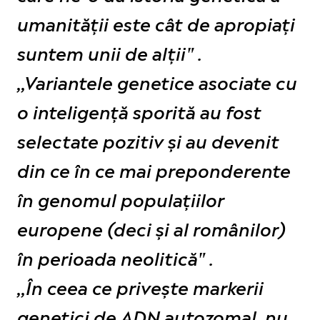
umanității este cât de apropiați
suntem unii de alții" .
,,Variantele genetice asociate cu
o inteligență sporită au fost
selectate pozitiv și au devenit
din ce în ce mai preponderente
în genomul populațiilor
europene (deci și al românilor)
în perioada neolitică" .
,,În ceea ce privește markerii
genetici de ADN autozomal, nu