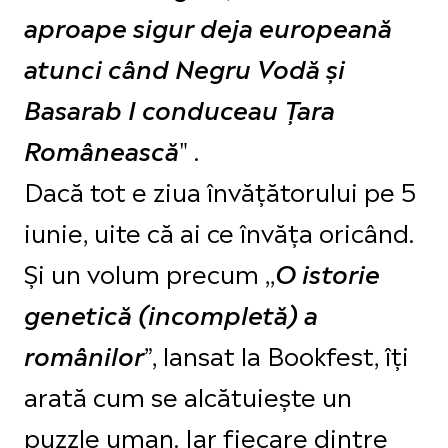
aproape sigur deja europeană
atunci când Negru Vodă și
Basarab I conduceau Țara
" .
Românească
Dacă tot e ziua învățătorului pe 5
iunie, uite că ai ce învăța oricând.
Și un volum precum ,,
O istorie
genetică (incompletă) a
”, lansat la Bookfest, îți
românilor
arată cum se alcătuiește un
puzzle uman. Iar fiecare dintre