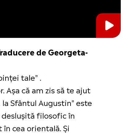
Traducere de Georgeta-
nței tale” .
. Așa că am zis să te ajut
 la Sfântul Augustin” este
eslușită filosofic în
 în cea orientală. Și