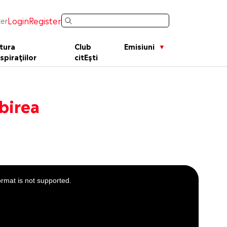
Login
Register
er
tura
Club
Emisiuni
spirațiilor
citEști
ubirea
ormat is not supported.