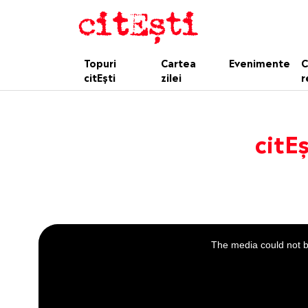
Topuri
Cartea
Evenimente
C
citEști
zilei
r
citEș
This
is
a
The media could not be
modal
window.