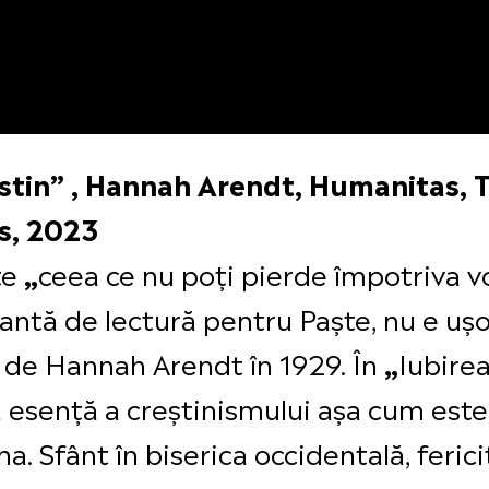
ustin” , Hannah Arendt, Humanitas, 
s, 2023
ste
ceea ce nu poți pierde împotriva voi
„
iantă de lectură pentru Paște, nu e ușor
ă de Hannah Arendt în 1929. În
Iubirea
„
esență a creștinismului așa cum este d
. Sfânt în biserica occidentală, fericit