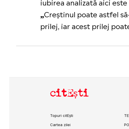
iubirea analizată aici este
Creștinul poate astfel să
„
prilej, iar acest prilej poate
citEști
Topuri citEști
TE
Cartea zilei
PO