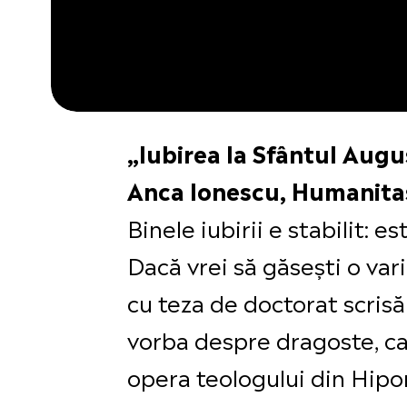
„Iubirea la Sfântul Aug
Anca Ionescu, Humanita
Binele iubirii e stabilit: e
Dacă vrei să găsești o var
cu teza de doctorat scris
vorba despre dragoste, ca 
opera teologului din Hipona