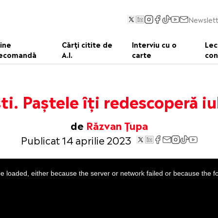
Newslett
ine
Cărți citite de
Interviu cu o
Lec
ecomandă
A.I.
carte
con
ti. Paștele îți redescoperă i
de
Răzvan Țupa
Publicat 14 aprilie 2023
 loaded, either because the server or network failed or because the f