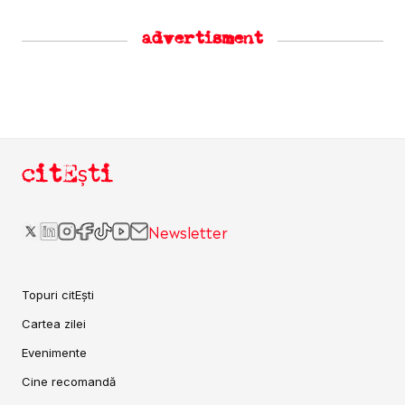
advertisment
citEști
Newsletter
Topuri citEști
Cartea zilei
Evenimente
Cine recomandă