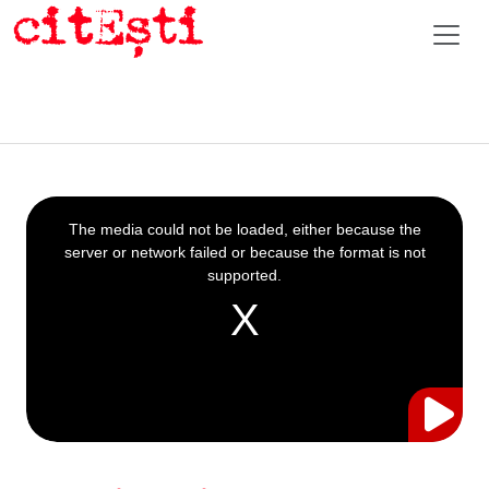
This
is
a
The media could not be loaded, either because the
modal
window.
server or network failed or because the format is not
supported.