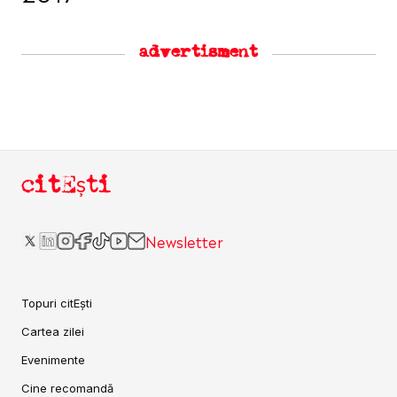
advertisment
citEști
Newsletter
Topuri citEști
Cartea zilei
Evenimente
Cine recomandă