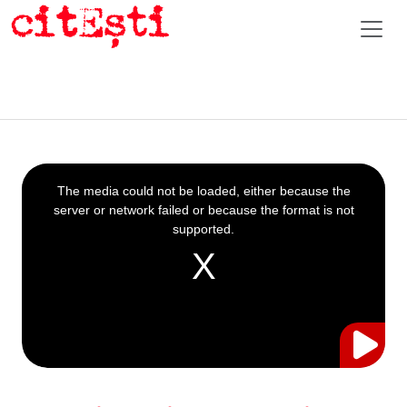
This
is
a
The media could not be loaded, either because the
modal
window.
server or network failed or because the format is not
supported.