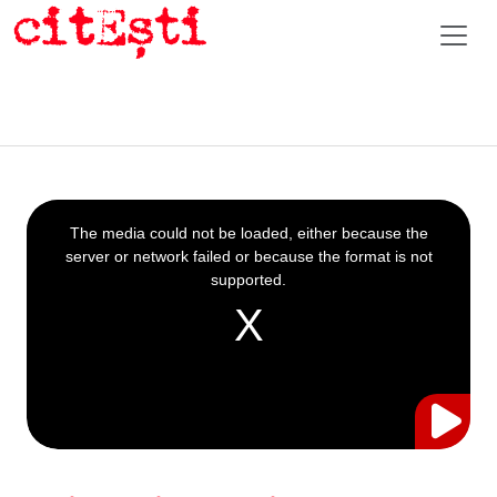
This
is
a
The media could not be loaded, either because the
modal
window.
server or network failed or because the format is not
supported.