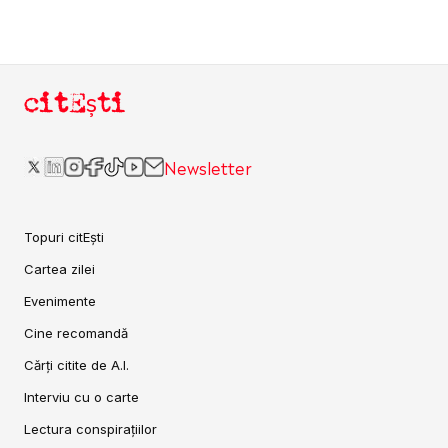
citEști
Newsletter
Topuri citEști
Cartea zilei
Evenimente
Cine recomandă
Cărți citite de A.I.
Interviu cu o carte
Lectura conspirațiilor