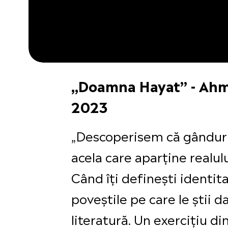
„Doamna Hayat” - Ahme
2023
„Descoperisem că gândurile 
acela care aparține realulu
Când îți definești identit
poveștile pe care le știi d
literatură. Un exercițiu 