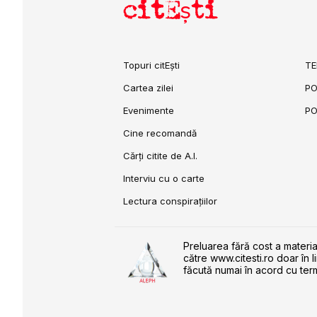
citEști
Topuri citEști
TE
Cartea zilei
PO
Evenimente
PO
Cine recomandă
Cărți citite de A.I.
Interviu cu o carte
Lectura conspirațiilor
Preluarea fără cost a materia
către www.citesti.ro doar în l
făcută numai în acord cu term