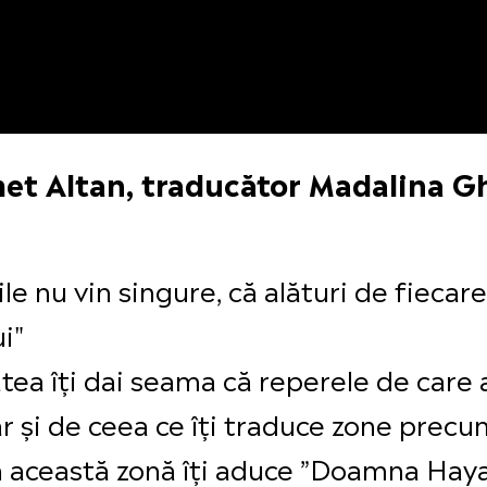
t Altan, traducător Madalina Gh
nu vin singure, că alături de fiecare g
i"
atea îți dai seama că reperele de care 
ar și de ceea ce îți traduce zone precum
din această zonă îți aduce ”Doamna Hay