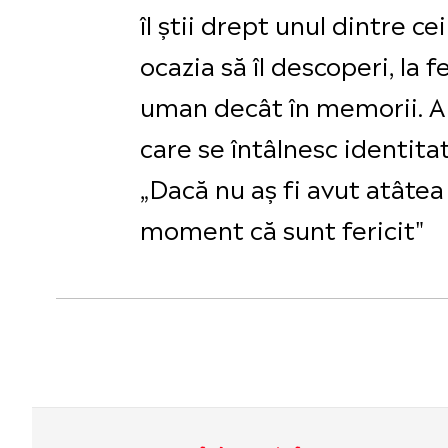
îl știi drept unul dintre c
ocazia să îl descoperi, la f
uman decât în memorii. A d
care se întâlnesc identita
„Dacă nu aș fi avut atâtea
moment că sunt fericit"