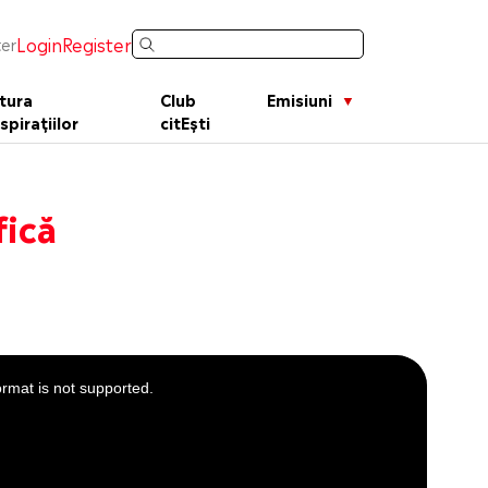
Login
Register
er
tura
Club
Emisiuni
spirațiilor
citEști
fică
ormat is not supported.