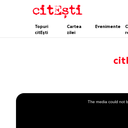
Topuri
Cartea
Evenimente
C
citEști
zilei
r
cit
This
is
a
The media could not be
modal
window.