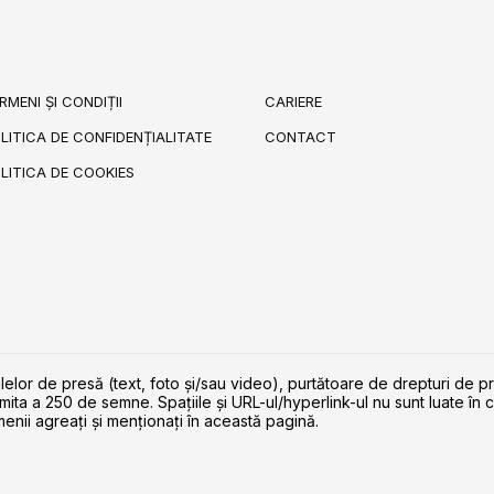
RMENI ȘI CONDIȚII
CARIERE
LITICA DE CONFIDENȚIALITATE
CONTACT
LITICA DE COOKIES
lelor de presă (text, foto și/sau video), purtătoare de drepturi de p
imita a 250 de semne. Spaţiile şi URL-ul/hyperlink-ul nu sunt luate în c
enii agreaţi şi menţionaţi în această pagină.