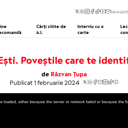
Newslett
ine
Cărți citite de
Interviu cu o
Lec
ecomandă
A.I.
carte
con
Ești. Poveștile care te identi
de
Răzvan Țupa
Publicat 1 februarie 2024
 loaded, either because the server or network failed or because the f