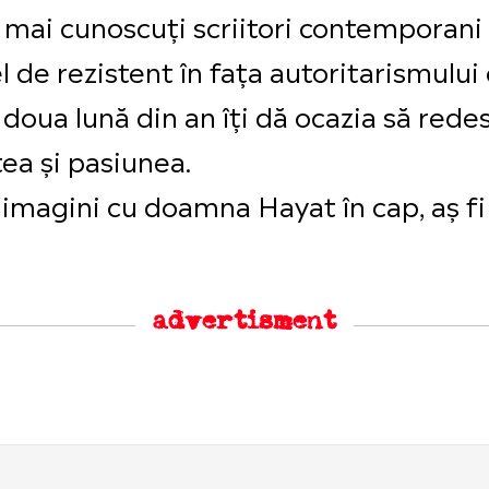
ei mai cunoscuți scriitori contemporani
el de rezistent în fața autoritarismului 
oua lună din an îți dă ocazia să redes
tea și pasiunea.
 imagini cu doamna Hayat în cap, aș fi
advertisment