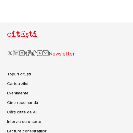
citEști
Newsletter
Topuri citEști
Cartea zilei
Evenimente
Cine recomandă
Cărți citite de A.I.
Interviu cu o carte
Lectura conspirațiilor