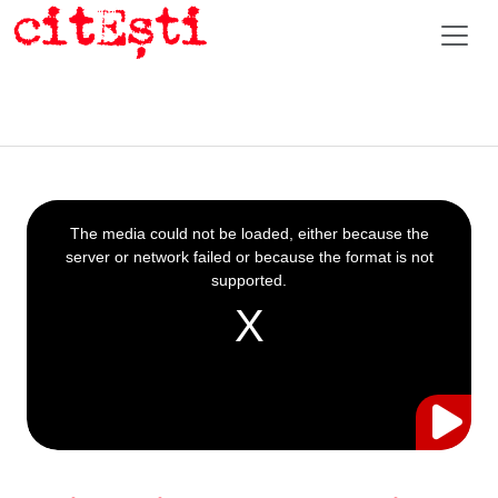
This
is
a
The media could not be loaded, either because the
modal
window.
server or network failed or because the format is not
supported.