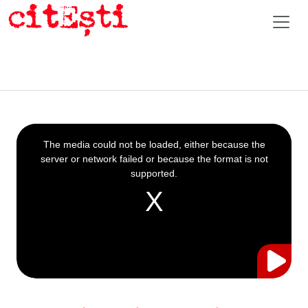
This
is
a
The media could not be loaded, either because the
modal
window.
server or network failed or because the format is not
supported.