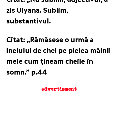
zis Ulyana. Sublim,
substantivul.
Citat: „Rămăsese o urmă a
inelului de chei pe pielea mâinii
mele cum țineam cheile în
somn.” p.44
advertisment