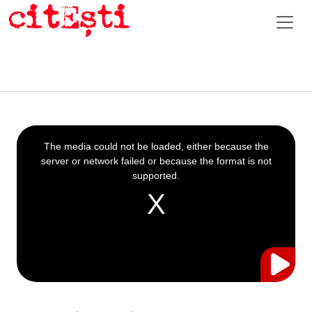
This
is
a
The media could not be loaded, either because the
modal
window.
server or network failed or because the format is not
supported.