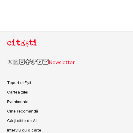
citEști
Newsletter
Topuri citEști
Cartea zilei
Evenimente
Cine recomandă
Cărți citite de A.I.
Interviu cu o carte