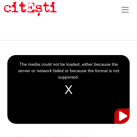
This
is
a
The media could not be loaded, either because the
modal
window.
server or network failed or because the format is not
supported.