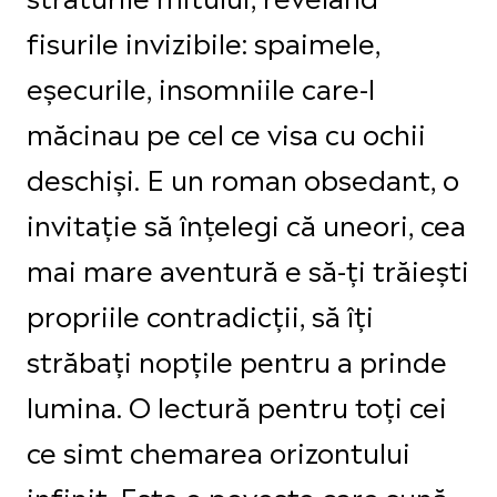
fisurile invizibile: spaimele,
eșecurile, insomniile care-l
măcinau pe cel ce visa cu ochii
deschiși. E un roman obsedant, o
invitație să înțelegi că uneori, cea
mai mare aventură e să-ți trăiești
propriile contradicții, să îți
străbați nopțile pentru a prinde
lumina. O lectură pentru toți cei
ce simt chemarea orizontului
infinit. Este o poveste care sună