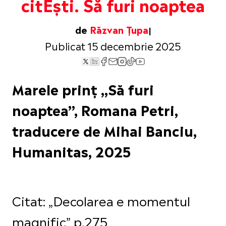
citEști. Să furi noaptea
de
Răzvan Țupa
Publicat 15 decembrie 2025
Marele prinț „Să furi
noaptea”, Romana Petri,
traducere de Mihai Banciu,
Humanitas, 2025
Citat: „Decolarea e momentul
magnific” p.275