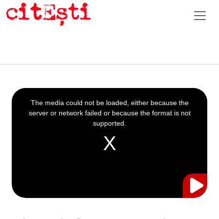
This
is
a
The media could not be loaded, either because the
modal
window.
server or network failed or because the format is not
supported.