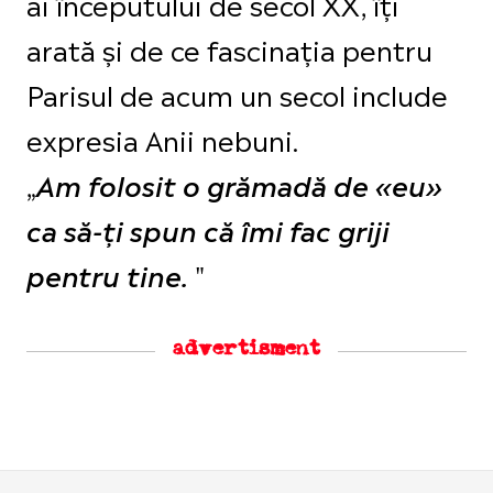
ai începutului de secol XX, îți
arată și de ce fascinația pentru
Parisul de acum un secol include
expresia Anii nebuni.
„
Am folosit o grămadă de «eu»
ca să-ți spun că îmi fac griji
"
pentru tine.
advertisment