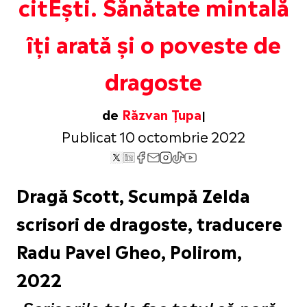
citEști. Sănătate mintală
îți arată și o poveste de
dragoste
de
Răzvan Țupa
Publicat 10 octombrie 2022
Dragă Scott, Scumpă Zelda
scrisori de dragoste, traducere
Radu Pavel Gheo, Polirom,
2022
„
Scrisorile tale fac totul să pară