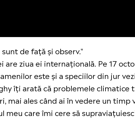
 sunt de față și observ."
ei are ziua ei internațională. Pe 17 o
menilor este și a speciilor din jur vez
hy îți arată că problemele climatice t
, mai ales când ai în vedere un timp v
tul meu care îmi cere să supraviațuiesc