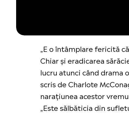
„E o întâmplare fericită că
Chiar și eradicarea sărăci
lucru atunci când drama oa
scris de Charlote McConag
narațiunea acestor vremuri
„Este sălbăticia din sufle