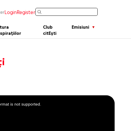
Login
Register
er
tura
Club
Emisiuni
spirațiilor
citEști
ți
ormat is not supported.