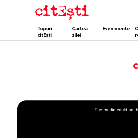
Topuri
Cartea
Evenimente
C
citEști
zilei
r
c
This
is
a
The media could not be
modal
window.