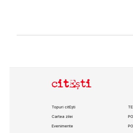
citEști
Topuri citEști
TE
Cartea zilei
PO
Evenimente
PO