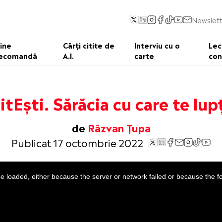
Newslett
ine
Cărți citite de
Interviu cu o
Lec
ecomandă
A.I.
carte
con
itEști. Sărăcia cu care te lup
de
Răzvan Țupa
Publicat 17 octombrie 2022
 loaded, either because the server or network failed or because the f