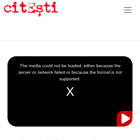
This
is
a
The media could not be loaded, either because the
modal
window.
server or network failed or because the format is not
supported.