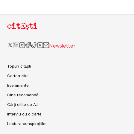
citEști
Newsletter
Topuri citEști
Cartea zilei
Evenimente
Cine recomandă
Cărți citite de A.I.
Interviu cu o carte
Lectura conspirațiilor