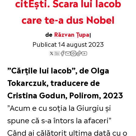
citEști. Scara lui Iacob
care te-a dus Nobel
de
Răzvan Țupa
Publicat 14 august 2023
”Cărțile lui Iacob”, de Olga
Tokarczuk, traducere de
Cristina Godun, Polirom, 2023
”Acum e cu soția la Giurgiu și
spune că s-a întors la afaceri”
Când ai călătorit ultima dată cu o