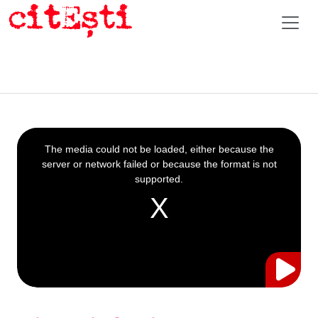
This
is
a
The media could not be loaded, either because the
modal
window.
server or network failed or because the format is not
supported.