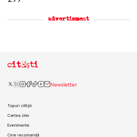
advertisment
citEști
Newsletter
Topuri citEști
Cartea zilei
Evenimente
Cine recomandă