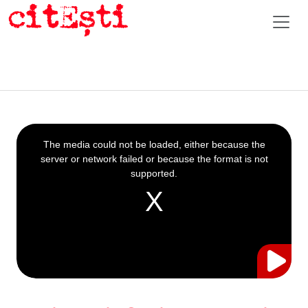
This
is
a
The media could not be loaded, either because the
modal
window.
server or network failed or because the format is not
supported.