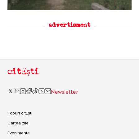
advertisment
citEști
Newsletter
Topuri citEști
Cartea zilei
Evenimente