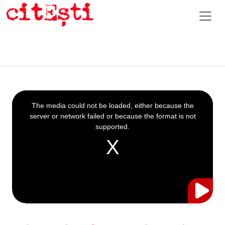
This
is
a
The media could not be loaded, either because the
modal
window.
server or network failed or because the format is not
supported.