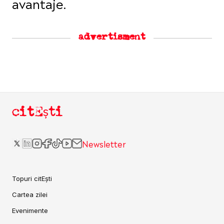
avantaje.
advertisment
citEști
Newsletter
Topuri citEști
Cartea zilei
Evenimente