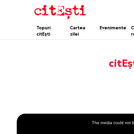
Topuri
Cartea
Evenimente
C
citEști
zilei
r
citEș
This
is
a
The media could not be
modal
window.