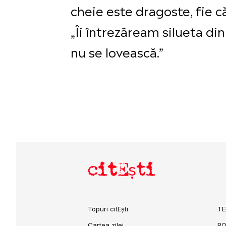
cheie este dragoste, fie că
„Îi întrezăream silueta din
nu se lovească.”
citEști
Topuri citEști
TE
Cartea zilei
PO