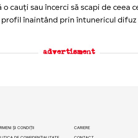
 o cauți sau încerci să scapi de ceea c
 profil înaintând prin întunericul difuz
advertisment
RMENI ȘI CONDIȚII
CARIERE
LITICA DE CONFIDENȚIALITATE
CONTACT