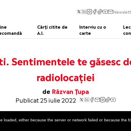
Newslett
ine
Cărți citite de
Interviu cu o
Lec
ecomandă
A.I.
carte
con
ti. Sentimentele te găsesc d
radiolocației
de
Răzvan Țupa
Publicat 25 iulie 2022
 loaded, either because the server or network failed or because the f