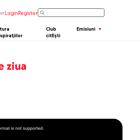
Login
Register
er
tura
Club
Emisiuni
spirațiilor
citEști
e ziua
ormat is not supported.