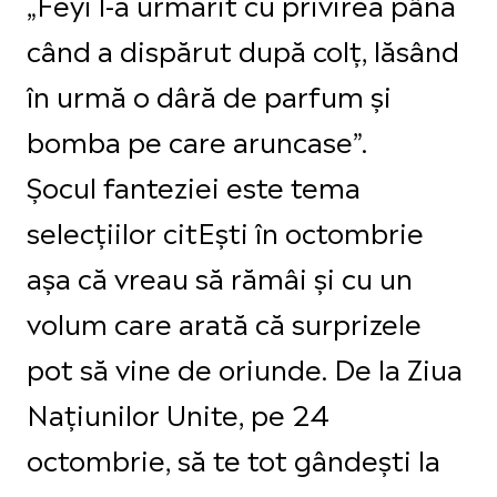
„Feyi l-a urmărit cu privirea până
când a dispărut după colț, lăsând
în urmă o dâră de parfum și
bomba pe care aruncase”.
Șocul fanteziei este tema
selecțiilor citEști în octombrie
așa că vreau să rămâi și cu un
volum care arată că surprizele
pot să vine de oriunde. De la Ziua
Națiunilor Unite, pe 24
octombrie, să te tot gândești la