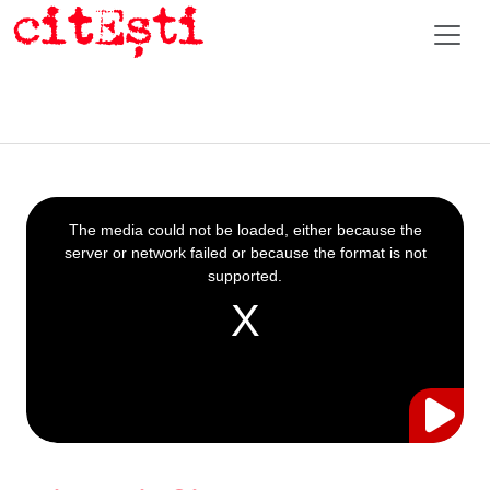
This
is
a
The media could not be loaded, either because the
modal
window.
server or network failed or because the format is not
supported.