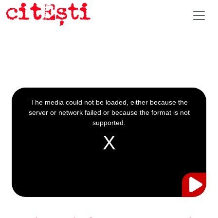
This
is
a
The media could not be loaded, either because the
modal
window.
server or network failed or because the format is not
supported.