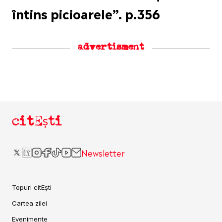
întins picioarele”. p.356
advertisment
citEști
Newsletter
Topuri citEști
Cartea zilei
Evenimente