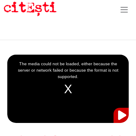
This
is
a
The media could not be loaded, either because the
modal
window.
server or network failed or because the format is not
supported.