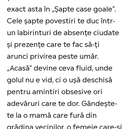
exact asta în „Șapte case goale”.
Cele șapte povestiri te duc într-
un labirinturi de absențe ciudate
și prezențe care te fac să-ți
arunci privirea peste umăr.
„Acasă” devine ceva fluid, unde
golul nu e vid, ci o ușă deschisă
pentru amintiri obsesive ori
adevăruri care te dor. Gândește-
te la o mamă care fură din
grădina vecinilor, o femeie care-și