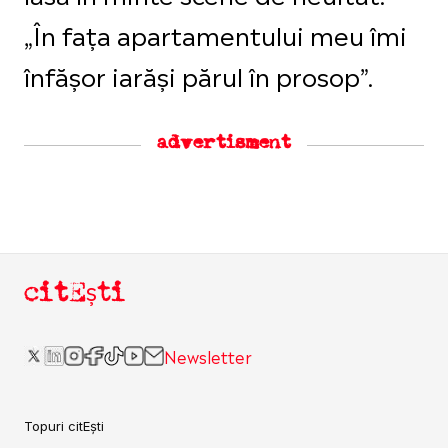
„În fața apartamentului meu îmi
înfășor iarăși părul în prosop”.
advertisment
citEști
Newsletter
Topuri citEști