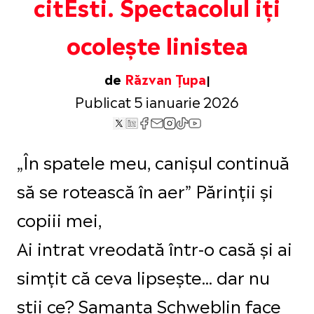
citEsti. Spectacolul iți
ocolește linistea
de
Răzvan Țupa
Publicat 5 ianuarie 2026
„În spatele meu, canișul continuă
să se rotească în aer” Părinții și
copiii mei,
Ai intrat vreodată într-o casă și ai
simțit că ceva lipsește... dar nu
știi ce? Samanta Schweblin face