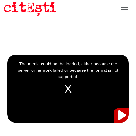
This
is
a
The media could not be loaded, either because the
modal
window.
server or network failed or because the format is not
supported.