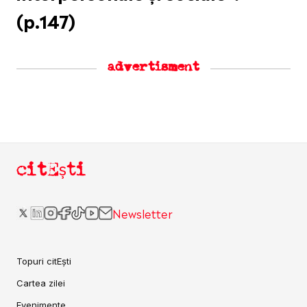
(p.147)
advertisment
citEști
Newsletter
Topuri citEști
Cartea zilei
Evenimente