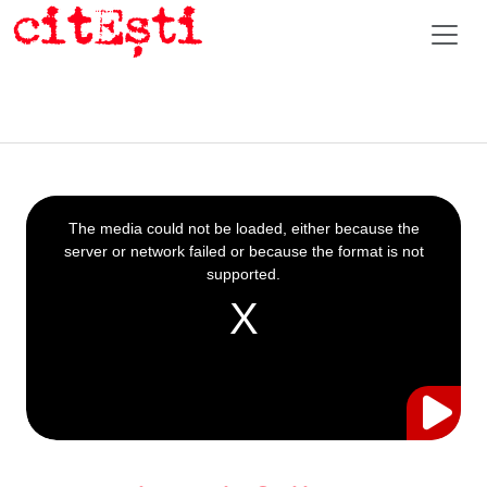
This
is
a
The media could not be loaded, either because the
modal
window.
server or network failed or because the format is not
supported.