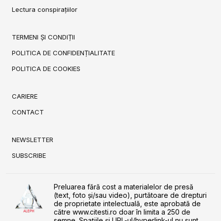
Lectura conspirațiilor
TERMENI ȘI CONDIȚII
POLITICA DE CONFIDENȚIALITATE
POLITICA DE COOKIES
CARIERE
CONTACT
NEWSLETTER
SUBSCRIBE
Preluarea fără cost a materialelor de presă
(text, foto și/sau video), purtătoare de drepturi
de proprietate intelectuală, este aprobată de
către www.citesti.ro doar în limita a 250 de
semne. Spaţiile şi URL-ul/hyperlink-ul nu sunt