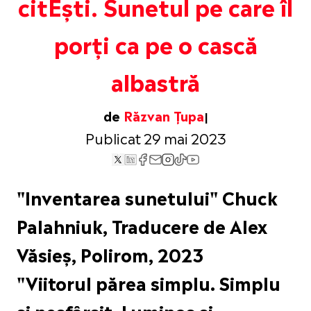
citEști. Sunetul pe care îl
porți ca pe o cască
albastră
de
Răzvan Țupa
Publicat 29 mai 2023
"Inventarea sunetului" Chuck
Palahniuk, Traducere de Alex
Văsieş, Polirom, 2023
"Viitorul părea simplu. Simplu
și nesfârșit. Luminos și