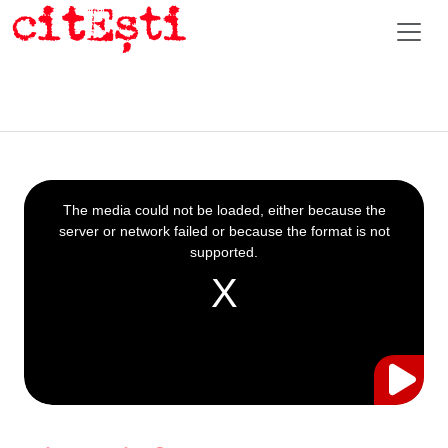
This
is
a
The media could not be loaded, either because the
modal
window.
server or network failed or because the format is not
supported.