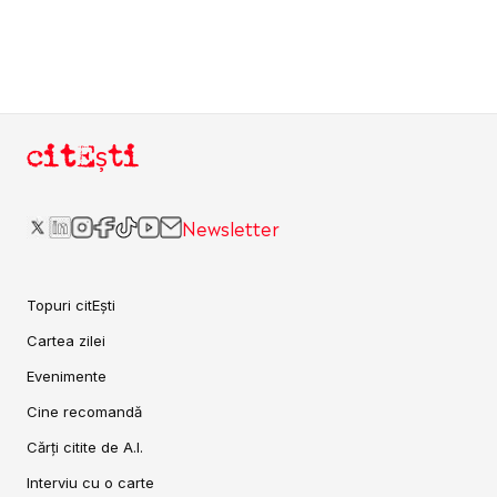
citEști
Newsletter
Topuri citEști
Cartea zilei
Evenimente
Cine recomandă
Cărți citite de A.I.
Interviu cu o carte