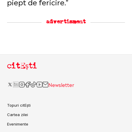
piept de fericire.”
advertisment
citEști
Newsletter
Topuri citEști
Cartea zilei
Evenimente