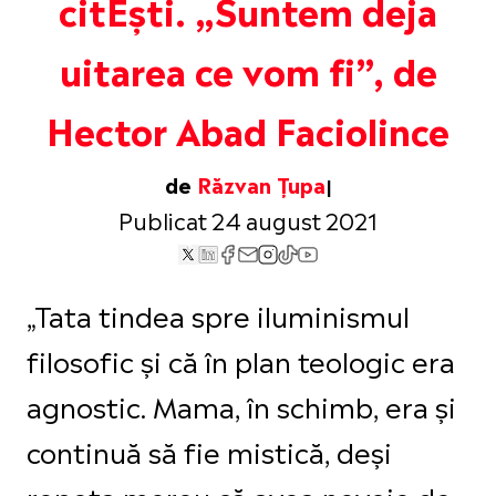
citEști. „Suntem deja
uitarea ce vom fi”, de
Hector Abad Faciolince
de
Răzvan Țupa
Publicat 24 august 2021
„Tata tindea spre iluminismul
filosofic şi că în plan teologic era
agnostic. Mama, în schimb, era şi
continuă să fie mistică, deşi
repeta mereu că avea nevoie de