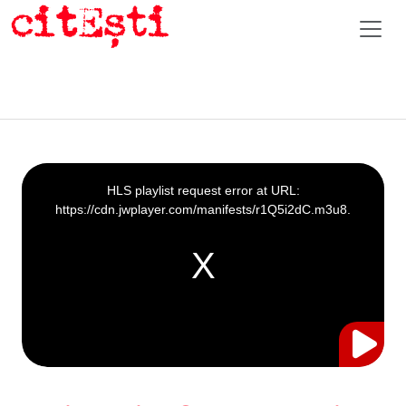
This
is
a
HLS playlist request error at URL:
modal
window.
https://cdn.jwplayer.com/manifests/r1Q5i2dC.m3u8.