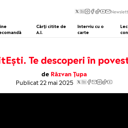
Newslett
ine
Cărți citite de
Interviu cu o
Lec
ecomandă
A.I.
carte
con
itEști. Te descoperi în poves
de
Răzvan Țupa
Publicat 22 mai 2025