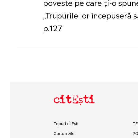
poveste pe care ți-o spune
„Trupurile lor începuseră s
p.127
citEști
Topuri citEști
TE
Cartea zilei
PO