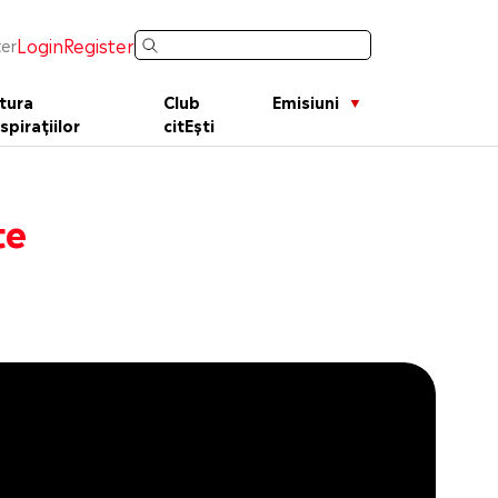
Login
Register
er
tura
Club
Emisiuni
spirațiilor
citEști
te