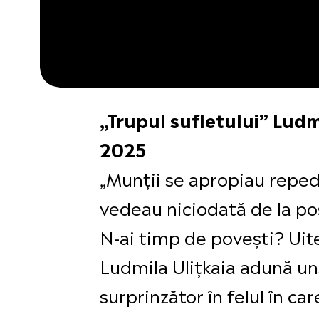
„Trupul sufletului” Ludm
2025
„Munții se apropiau repede
vedeau niciodată de la po
N-ai timp de povești? Uite 
Ludmila Ulițkaia adună un
surprinzător în felul în ca