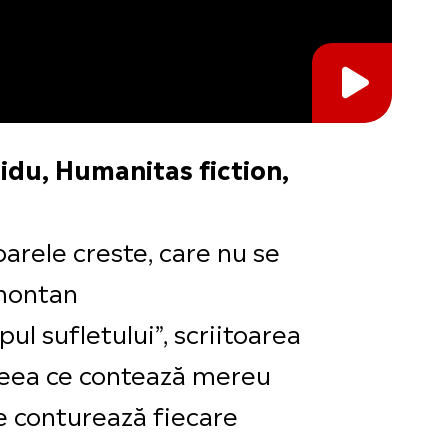
idu, Humanitas fiction,
oarele creste, care nu se
 montan
pul sufletului”, scriitoarea
 ceea ce contează mereu
 se conturează fiecare