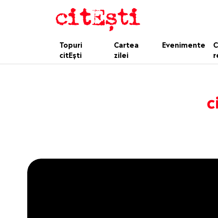
Topuri
Cartea
Evenimente
C
citEști
zilei
r
c