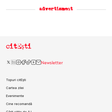
advertisment
citEști
Newsletter
Topuri citEști
Cartea zilei
Evenimente
Cine recomandă
Cărți citite de A.I.