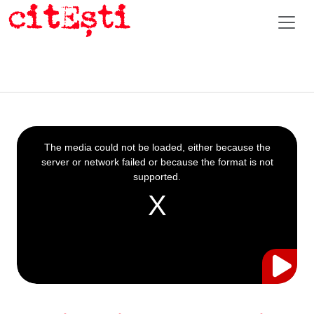
This
is
a
The media could not be loaded, either because the
modal
window.
server or network failed or because the format is not
supported.