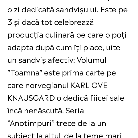
o zi dedicată sandvișului. Este pe
3 și dacă tot celebrează
producția culinară pe care o poți
adapta după cum îți place, uite
un sandviș afectiv: Volumul
”Toamna” este prima carte pe
care norvegianul KARL OVE
KNAUSGARD o dedică fiicei sale
încă nenăscută. Seria
”Anotimpuri” trece de la un
subiect la altul, de la teme mari,