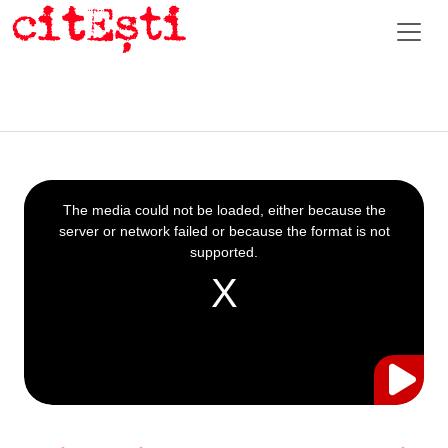
This
is
a
The media could not be loaded, either because the
modal
window.
server or network failed or because the format is not
supported.