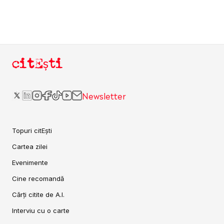
citEști
Newsletter
Topuri citEști
Cartea zilei
Evenimente
Cine recomandă
Cărți citite de A.I.
Interviu cu o carte