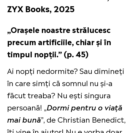
ZYX Books, 2025
„Orașele noastre strălucesc
precum artificiile, chiar și în
timpul nopții.” (p. 45)
Ai nopți nedormite? Sau dimineți
în care simți că somnul nu și-a
făcut treaba? Nu ești singura
persoană! „
Dormi pentru o viață
”, de Christian Benedict,
mai bună
îți vine în ajutor! Nu e vorba doar