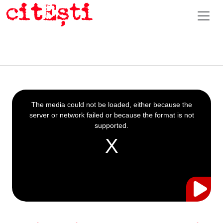
This
is
a
The media could not be loaded, either because the
modal
window.
server or network failed or because the format is not
supported.