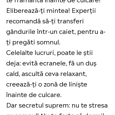
Eliberează-ți mintea! Experții
recomandă să-ți transferi
gândurile într-un caiet, pentru a-
ți pregăti somnul.
Celelalte lucruri, poate le știi
deja: evită ecranele, fă un duș
cald, ascultă ceva relaxant,
creează-ți o zonă de liniște
înainte de culcare.
Dar secretul suprem: nu te stresa
cu somnul! Nu te forța să dormi!