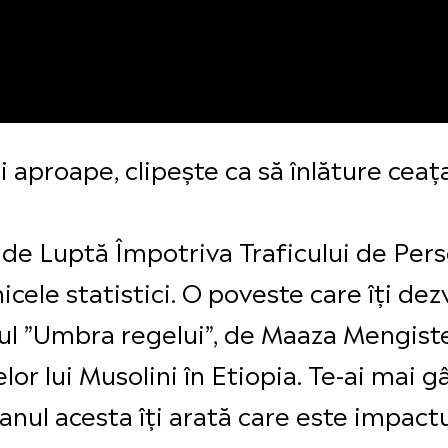
i aproape, clipește ca să înlăture ceaț
de Luptă Împotriva Traficului de Pers
cele statistici. O poveste care îți dez
ul ”Umbra regelui”, de Maaza Mengist
lor lui Musolini în Etiopia. Te-ai mai 
nul acesta îți arată care este impactul