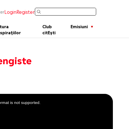
Login
Register
er
tura
Club
Emisiuni
spirațiilor
citEști
engiste
ormat is not supported.