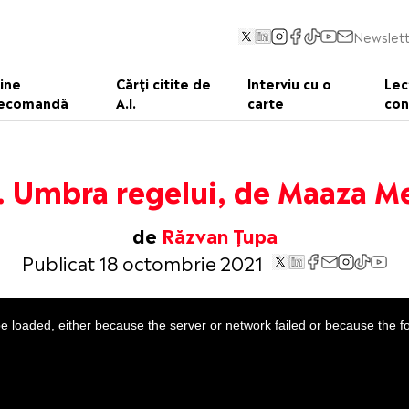
Newslett
ine
Cărți citite de
Interviu cu o
Lec
ecomandă
A.I.
carte
con
i. Umbra regelui, de Maaza M
de
Răzvan Țupa
Publicat 18 octombrie 2021
 loaded, either because the server or network failed or because the f