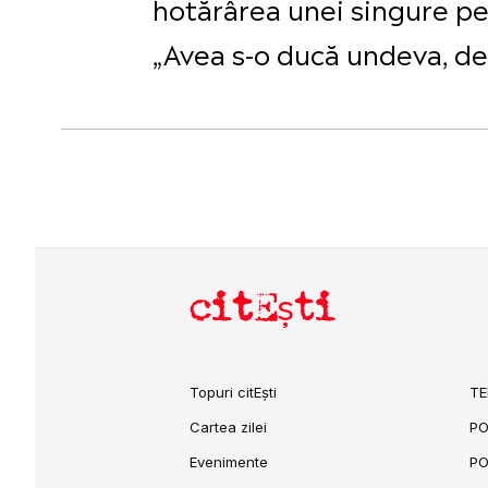
hotărârea unei singure pe
„Avea s-o ducă undeva, dep
citEști
Topuri citEști
TE
Cartea zilei
PO
Evenimente
PO