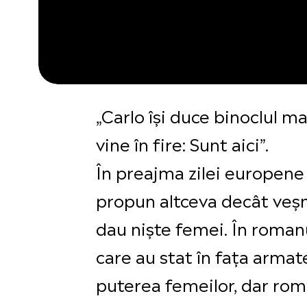
„Carlo își duce binoclul ma
vine în fire: Sunt aici”.
În preajma zilei europene 
propun altceva decât veșni
dau niște femei. În roman
care au stat în fața armate
puterea femeilor, dar roma