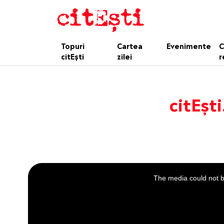
Topuri
Cartea
Evenimente
C
citEști
zilei
r
citEșt
This
is
a
The media could not be
modal
window.